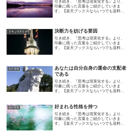
引き続き、『思考は現実化する』より、
印象に残った言葉をご紹介していきま
す。【楽天ブックスならいつでも送料無
料】思考は現実化する（上巻） 今日か
ら、第12章に入ります。潜在意識は海面
下の王国である『潜在意識は、信念のよ
うな強い感情と結びついた...
決断力を妨げる要因
思考は現実化する
引き続き、『思考は現実化する』より、
印象に残った言葉をご紹介していきま
す。【楽天ブックスならいつでも送料無
料】思考は現実化する（上巻） 『明確で
具体的な目標を持っている人は、断固と
して決断を下せる人だ。』『自分の進む
べき道をよく知り、それを...
あなたは自分自身の運命の支配者
自己啓発
である
引き続き、『思考は現実化する』より、
印象に残った言葉をご紹介していきま
す。【楽天ブックスならいつでも送料無
料】思考は現実化する（上巻） 『成功を
手に入れるために必要なものはただ一
つ。健全で素直なものの考え方であ
好まれる性格を持つ
自己啓発
る。』『素直さが大事』とは、松...
引き続き、『思考は現実化する』より、
印象に残った言葉をご紹介していきま
す。【楽天ブックスならいつでも送料無
料】思考は現実化する（上巻） 『すべて
の人は自分を売り込むセールスパースン