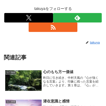
takuyaをフォローする
takuya
関連記事
心のもち方ー価値
自己啓発
昨日に引き続き、中村天風の『心が強く
なる言葉』より、印象に残った言葉を紹
介していきます。第１章は、『心』がテ
ーマです。『心のもち方一つが、結局、
人生の運命を決定するんだ。』というタ
イトルがついています。一番目に取り上
げているだけに、心のもち...
潜在意識と感情
自己啓発