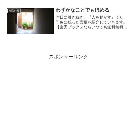
でなければならない。将来がどの程度輝
かしいものかは、あなたが...
わずかなことでもほめる
自己啓発
昨日に引き続き、『人を動かす』より、
印象に残った言葉を紹介していきます。
【楽天ブックスならいつでも送料無料】
人を動かす新装版 今日は、『人を変える
九原則』の6番目です。わずかなことでも
惜しみなく心からほめる。『たとえ少し
でも相手が進歩を示せ...
スポンサーリンク