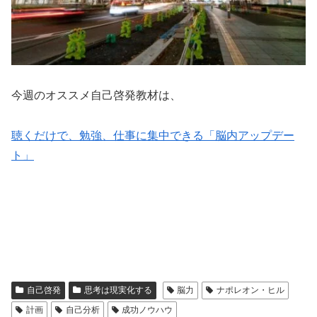
今週のオススメ自己啓発教材は、
聴くだけで、勉強、仕事に集中できる「脳内アップデー
ト」
自己啓発
思考は現実化する
脳力
ナポレオン・ヒル
計画
自己分析
成功ノウハウ