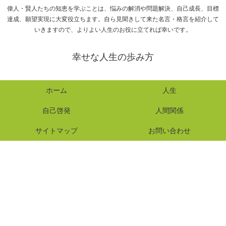
偉人・賢人たちの知恵を学ぶことは、悩みの解消や問題解決、自己成長、目標
達成、願望実現に大変役立ちます。自ら見聞きして来た名言・格言を紹介して
いきますので、よりよい人生のお役に立てれば幸いです。
幸せな人生の歩み方
ホーム
人生
自己啓発
人間関係
サイトマップ
お問い合わせ