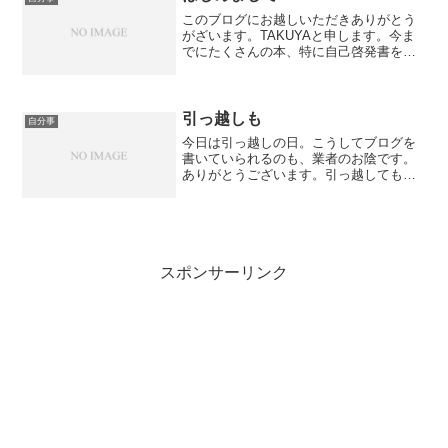
このブログにお越しいただきありがとう
がざいます。TAKUYAと申します。今ま
でにたくさんの本、特に自己啓発書を読
んで来ました。その中から感銘を受けた
名言・格言を紹介していきたいと思いま
す。何故自己啓発書を大量に読むことに
なったかと言いますと...
引っ越しも
自分事
今日は引っ越しの日。こうしてブログを
書いていられるのも、業者のお陰です。
ありがとうございます。引っ越しても、
来月早々にまた引っ越しが決まっていま
す。この一回目の引っ越しは、本来な
ら、この近辺で、仕事が決まっていた
ら、これで終わっていたのです...
スポンサーリンク