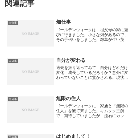
関連記事
畑仕事
自分事
ゴールデンウィークは、祖父母の家に遊
びに行きました。小さな畑があるので、
その手伝いをしました。雑草が生い茂っ
ていたので、それを刈るのに苦労しまし
た。それと、コーン機を使って、畑を耕
しました。昔は、手でやっていたので、
初めて使った割には、とて...
自分が変わる
自分事
過去を振り返ってみて、自分はどれだけ
変化、成長しているだろうか？意外に変
わっていないことに驚かされる。現状維
持を望んでいたんならまだしも、変わる
ことを望んでいて、変われていないの
は、致命的です。いくらたくさんの本を
読んでも、どれだけたくさん...
無限の住人
自分事
ゴールデンウィークに、家族と『無限の
住人』を観て来ました。キムタク主演
で、期待していましたが、流石にカッコ
いいなと思いました。始めから、エグい
殺陣のシーンがあり、ネガティブな人に
とっては、気持ち悪く感じました。キム
タクが演じていた万次は、あ...
はじめまして！
自分事