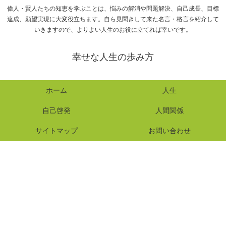
偉人・賢人たちの知恵を学ぶことは、悩みの解消や問題解決、自己成長、目標
達成、願望実現に大変役立ちます。自ら見聞きして来た名言・格言を紹介して
いきますので、よりよい人生のお役に立てれば幸いです。
幸せな人生の歩み方
ホーム
人生
自己啓発
人間関係
サイトマップ
お問い合わせ