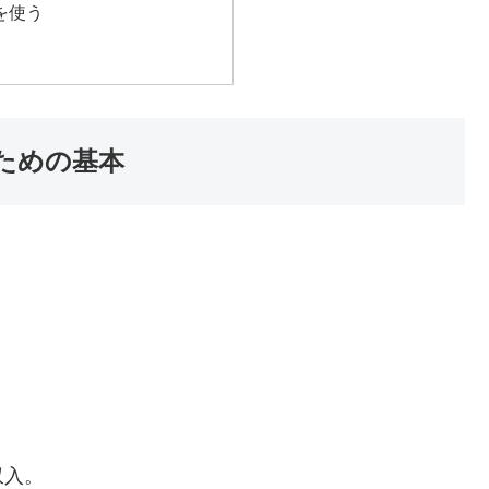
を使う
ための基本
収入。