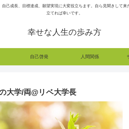
、自己成長、目標達成、願望実現に大変役立ちます。自ら見聞きして来
立てれば幸いです。
幸せな人生の歩み方
自己啓発
人間関係
の大学/両@リベ大学長