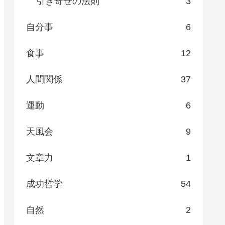
引き寄せの法則
3
自分事
6
食事
12
人間関係
37
運動
6
天風会
9
文章力
1
成功哲学
54
自然
2