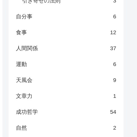
引き寄せの法則
3
自分事
6
食事
12
人間関係
37
運動
6
天風会
9
文章力
1
成功哲学
54
自然
2