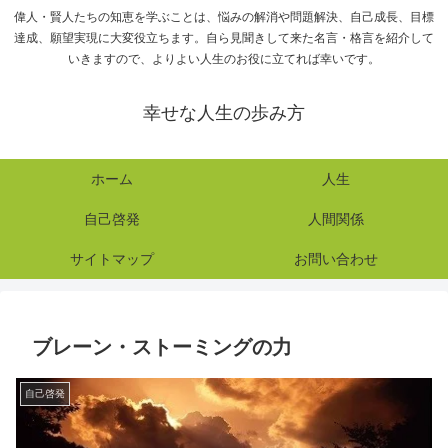
偉人・賢人たちの知恵を学ぶことは、悩みの解消や問題解決、自己成長、目標
達成、願望実現に大変役立ちます。自ら見聞きして来た名言・格言を紹介して
いきますので、よりよい人生のお役に立てれば幸いです。
幸せな人生の歩み方
ホーム
人生
自己啓発
人間関係
サイトマップ
お問い合わせ
ブレーン・ストーミングの力
自己啓発