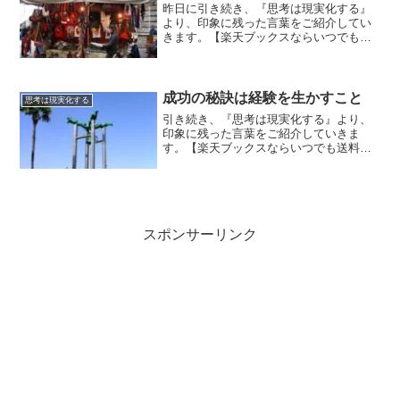
昨日に引き続き、『思考は現実化する』
より、印象に残った言葉をご紹介してい
きます。【楽天ブックスならいつでも送
料無料】思考は現実化する（上巻） ナポ
レオン・ヒル哲学の第一原則『はっきり
とした願望や目標を持つこと。そしてこ
の価値ある願望や目標を...
成功の秘訣は経験を生かすこと
思考は現実化する
引き続き、『思考は現実化する』より、
印象に残った言葉をご紹介していきま
す。【楽天ブックスならいつでも送料無
料】思考は現実化する（上巻） エジソン
と共同経営をしていたバーンズは、重要
なことに気がつきました。『その財産と
は、成功の原則を活用する...
スポンサーリンク