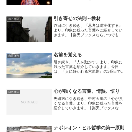
料】思考は現実化する（上巻） 『この忍
耐力がなければ、どのような分野におい
ても決して大きな成功を成し遂げること
はできないだろう。』成功...
引き寄せの法則～教材
自己啓発
昨日に引き続き、『思考は現実化する』
より、印象に残った言葉をご紹介してい
きます。【楽天ブックスならいつでも送
料無料】思考は現実化する（上巻） 本文
に入る前に、自己啓発の取り組み方につ
いて述べられていますので、ご紹介して
いきます。『人間の心と...
名前を覚える
自己啓発
引き続き、『人を動かす』より、印象に
残った言葉を紹介していきます。今日
は、『人に好かれる六原則』の3番目で
す。『名前は、当人にとって、もっとも
快い、もっともたいせつなひびきを持つ
ことばであることを忘れない。』貴方
は、相手を呼ぶ時、相手の名前...
心が強くなる言葉、情熱、悟り
自己啓発
先週末に引き続き、中村天風の『心が強
くなる言葉』より、印象に残った言葉を
紹介していきます。【楽天ブックスなら
いつでも送料無料】心が強くなる言葉 今
日からは、第４章の『積極』に入りま
す。『四十や五十はもちろん、七十、八
十になっても情熱を燃やさ...
ナポレオン・ヒル哲学の第一原則
自己啓発