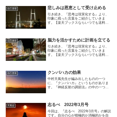
は、第一章に入ります。思考は現実化し
ようとする衝動を秘めている。というタ
悲しみは恩恵として受け止める
自己啓発
イトルになっています。具...
引き続き、『思考は現実化する』より、
印象に残った言葉をご紹介していきま
す。【楽天ブックスならいつでも送料無
料】思考は現実化する（上巻） 今日か
ら、第17章に入ります。悲しみを通して
魂にいたれ悲しみは愛情に似ている『悲
しみも失敗と同じように、...
脳力を活かすために計画を立てる
自己啓発
引き続き、『思考は現実化する』より、
印象に残った言葉をご紹介していきま
す。【楽天ブックスならいつでも送料無
料】思考は現実化する（上巻） 『汝自身
を知れ』という古い格言が載っていまし
た。『商品の販売で成功したければ、そ
の商品について知っておか...
クンバハカの効果
自己啓発
中村天風先生が編み出したものの一つ
に、『クンバハカ』というものがありま
す。『神経反射の調節法』の中の一つ
で、神経に関わるとても重要なものとな
っています。クンバハカ体勢というの
は、１、肩の力を抜いて、２、下腹部に
氣を充実させて、３、肛門を締め...
志るべ 2022年3月号
天風会
今回は、『志るべ 2022年3月号』の解説
です。自分の心が積極的か消極的かを自