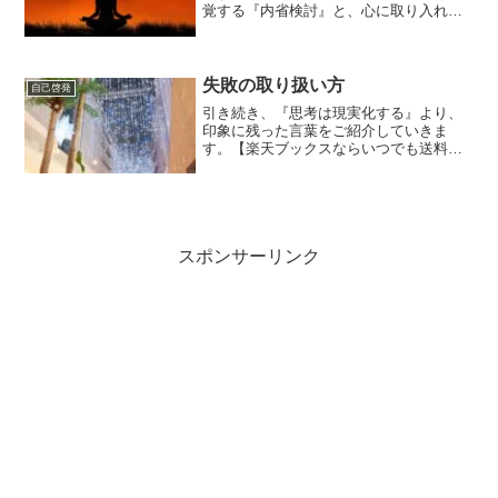
覚する『内省検討』と、心に取り入れる
情報が良いものか悪いものかを判断する
『暗示の分析』は常日頃から取り入れて
実践することで、本当の積極的な人間に
なっていく。
失敗の取り扱い方
自己啓発
引き続き、『思考は現実化する』より、
印象に残った言葉をご紹介していきま
す。【楽天ブックスならいつでも送料無
料】思考は現実化する（上巻） 『過去の
哲人、大実業家、大芸術家、大宗教家、
大政治家、大発見家などといわれている
人たちを総合的に分析して...
スポンサーリンク