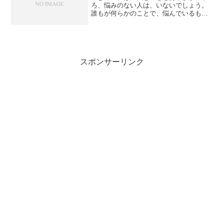
ろ、悩みのない人は、いないでしょう。
誰もが何らかのことで、悩んでいるもの
です。健康のこと、経済的なこと、仕事
のこと、人間関係のこと、将来のこと、
家族、家庭のこと、運命的なこと、数え
挙げたら切りがありません...
スポンサーリンク