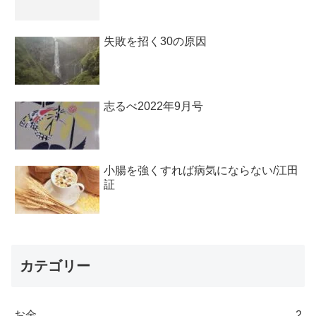
失敗を招く30の原因
志るべ2022年9月号
小腸を強くすれば病気にならない/江田
証
カテゴリー
お金
2