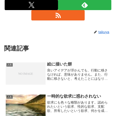
takuya
関連記事
絵に描いた餅
人生
良いアイデアが浮かんでも、行動に移さ
なければ、意味がありません。また、行
動に移さないと、考えたことにはなりま
せん。考えていない人と、同じ結果しか
出していないので、考えたことにはなら
ないのです。正に、絵に描いた餅です。
考えもせずに行動すること...
一時的な欲求に惑わされない
人生
欲求にも色々な種類があります。認めら
れたいという欲求、性的な欲求、支配
欲、所有したいという欲求、何かを成し
遂げたいという欲求、何処かに属したい