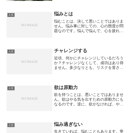
という欲求、能力を発揮したいという欲
求など、色々な欲求が考えられます。そ
して、気をつけなければなら...
悩みとは
人生
悩むことは、決して悪いことではありま
せん。悩み事に対しての、心の態度が問
題なのです。悩んで悩んで、心を疲れさ
せていたら、それは、消極的な態度を取
っていたことになります。積極的に捉え
れば、悩むということは、自分自身が成
長したがっている、心の叫...
チャレンジする
人生
近頃、何かにチャレンジしているだろう
か？チャレンジなくして、成功はあり得
ません。多少なりとも、リスクを冒さな
ければ、成功は手に入らないのです。振
られるのが恐くて、告白出来ないでいた
ら、一生付き合うことは出来ません。告
白されるのを待つだけの、...
欲は原動力
人生
欲を持つことは、悪いことではありませ
ん。欲はやる気を出すための原動力にも
なるのです。逆に、欲がなければ、やる
気が湧かないとも言えます。また、ハン
グリー精神とも言えます。海外で大成功
を納めた人たちの多くは、貧乏で恵まれ
なかったり、虐待を受けて...
悩み過ぎない
人生
生きていれば、悩むこともあります。寧