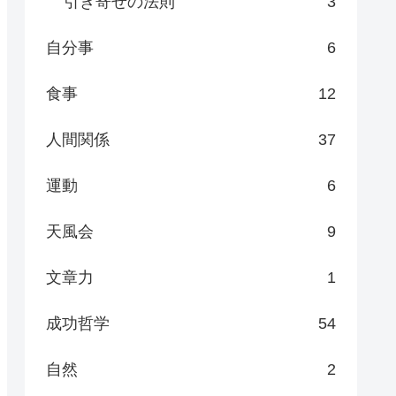
引き寄せの法則
3
自分事
6
食事
12
人間関係
37
運動
6
天風会
9
文章力
1
成功哲学
54
自然
2