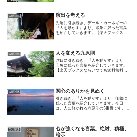
る十二原則』の12番目、最後になりま
す。対抗意識を刺激する。『仕事への意
欲をもっとも強くかき立...
演出を考える
人間関係
先週に引き続き、デール・カーネギーの
『人を動かす』より、印象に残った言葉
を紹介していきます。【楽天ブックスな
らいつでも送料無料】人を動かす新装版
今日は、『人を説得する十二原則』の11
番目です。『演出を考える。』『現代は
演出の時代である。単...
人を変える九原則
人間関係
昨日に引き続き、『人を動かす』より、
印象に残った言葉を紹介していきます。
【楽天ブックスならいつでも送料無料】
人を動かす新装版 今日からは、PART4
『人を変える九原則』です。第１章は、
まずほめる。『われわれは、ほめられた
あとでは、苦言も...
関心のありかを見ぬく
人間関係
引き続き、『人を動かす』より、印象に
残った言葉を紹介していきます。今日
は、人に好かれる六原則の5番目です。相
手の関心を見ぬいて話題にする。貴方
は、相手が何に関心を抱いているのか興
味ありますか？会話する時は、何かと自
分の関心のあることを話して...
心が強くなる言葉。絶対、積極、
自己啓発
暗示