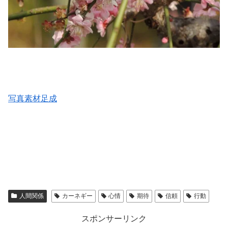
写真素材足成
人間関係
カーネギー
心情
期待
信頼
行動
スポンサーリンク