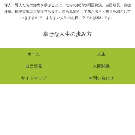
偉人・賢人たちの知恵を学ぶことは、悩みの解消や問題解決、自己成長、目標
達成、願望実現に大変役立ちます。自ら見聞きして来た名言・格言を紹介して
いきますので、よりよい人生のお役に立てれば幸いです。
幸せな人生の歩み方
ホーム
人生
自己啓発
人間関係
サイトマップ
お問い合わせ