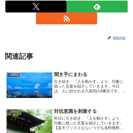
takuya
関連記事
聞き手にまわる
人間関係
引き続き、『人を動かす』より、印象に
残った言葉を紹介していきます。今日
は、人に好かれる六原則の4番目です。聞
き手にまわる。貴方は人と会話する時、
よくしゃべる方でしょうか？私の場合
は、口下手ということもあり、間違いな
く聞き手にまわっています。...
対抗意識を刺激する
人間関係
昨日に引き続き、『人を動かす』より、
印象に残った言葉を紹介していきます。
【楽天ブックスならいつでも送料無料】
人を動かす新装版 今日は、『人を説得す