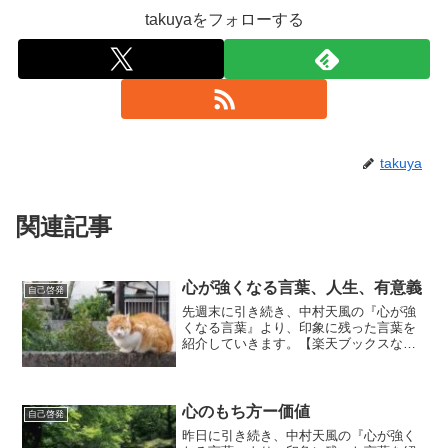
takuyaをフォローする
takuya
関連記事
心が強くなる言葉、人生、有意義
自己啓発
先週末に引き続き、中村天風の『心が強
くなる言葉』より、印象に残った言葉を
紹介していきます。【楽天ブックスなら
いつでも送料無料】心が強くなる言葉 今
日は、第３章、『楽』の続きです。『終
始一貫、笑顔でとおすようにしてごら
ん。不運な人、体の弱い人...
心のもち方ー価値
自己啓発
昨日に引き続き、中村天風の『心が強く