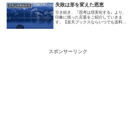
る願望がすべての出発点となる。無関
失敗は形を変えた恩恵
思考は現実化する
心、怠惰、あるいは野望が欠...
引き続き、『思考は現実化する』より、
印象に残った言葉をご紹介していきま
す。【楽天ブックスならいつでも送料無
料】思考は現実化する（上巻） 今日か
ら、第16章に入ります。失敗も生き物で
ある失敗は形を変えた恩恵と思え『エジ
ソンは片方の耳が不自由で...
スポンサーリンク