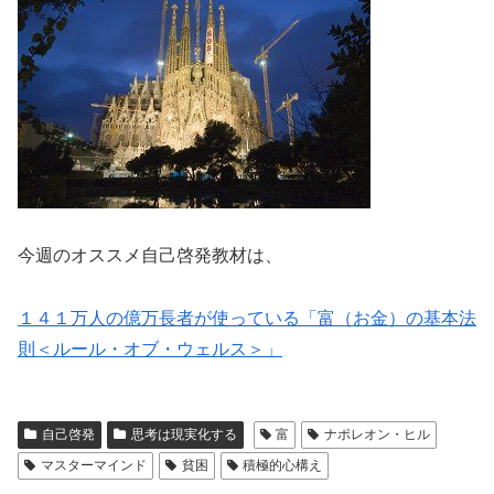
今週のオススメ自己啓発教材は、
１４１万人の億万長者が使っている「富（お金）の基本法
則＜ルール・オブ・ウェルス＞」
自己啓発
思考は現実化する
富
ナポレオン・ヒル
マスターマインド
貧困
積極的心構え