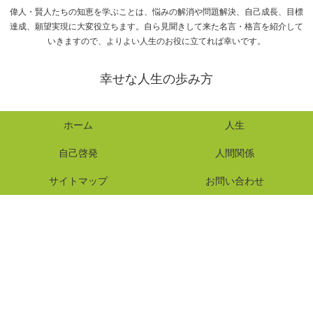
偉人・賢人たちの知恵を学ぶことは、悩みの解消や問題解決、自己成長、目標
達成、願望実現に大変役立ちます。自ら見聞きして来た名言・格言を紹介して
いきますので、よりよい人生のお役に立てれば幸いです。
幸せな人生の歩み方
ホーム
人生
自己啓発
人間関係
サイトマップ
お問い合わせ