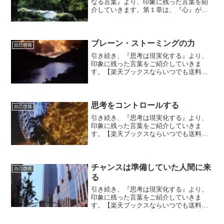
なる言葉』より、印象に残った言葉を紹
介していきます。第１章は、『心』がテ
ーマです。『心のもち方一つが、結局、
人生の運命を決定するんだ。』というタ
イトルがついています。一番目に取り上
げているだけに、心のもち...
ブレーン・ストーミングの力
自己啓発
引き続き、『思考は現実化する』より、
印象に残った言葉をご紹介していきま
す。【楽天ブックスならいつでも送料無
料】思考は現実化する（上巻） 今日か
ら、第13章に入ります。頭脳は宇宙が宿
る小さな器である『人間の脳は思考の振
動の送受信局だということ...
思考をコントロールする
自己啓発
引き続き、『思考は現実化する』より、
印象に残った言葉をご紹介していきま
す。【楽天ブックスならいつでも送料無
料】思考は現実化する（上巻） 老人の悩
み『悩みとは、不安による心の状態であ
る。』悩みはいつまでもしつこくこびり
つくもので、自信とヤル気...
チャンスは準備していた人間に来
自己啓発
る
引き続き、『思考は現実化する』より、
印象に残った言葉をご紹介していきま
す。【楽天ブックスならいつでも送料無
料】思考は現実化する（上巻） 『何かに
なりたい、何かをしたいという燃え上が