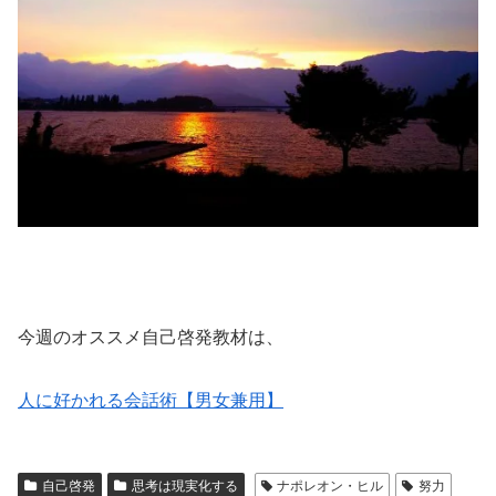
今週のオススメ自己啓発教材は、
人に好かれる会話術【男女兼用】
自己啓発
思考は現実化する
ナポレオン・ヒル
努力