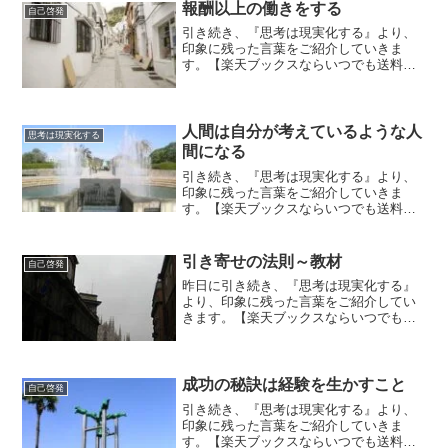
がありません。勉強すること...
報酬以上の働きをする
自己啓発
引き続き、『思考は現実化する』より、
印象に残った言葉をご紹介していきま
す。【楽天ブックスならいつでも送料無
料】思考は現実化する（上巻） 『成功し
た人々は、未来形で話をする。彼らの目
は過去にではなく、常に未来に注がれて
いるのだ。そしてそれは大...
人間は自分が考えているような人
思考は現実化する
間になる
引き続き、『思考は現実化する』より、
印象に残った言葉をご紹介していきま
す。【楽天ブックスならいつでも送料無
料】思考は現実化する（上巻） 今日から
は、第一章に入ります。思考は現実化し
ようとする衝動を秘めている。というタ
引き寄せの法則～教材
自己啓発
イトルになっています。具...
昨日に引き続き、『思考は現実化する』
より、印象に残った言葉をご紹介してい
きます。【楽天ブックスならいつでも送
料無料】思考は現実化する（上巻） 本文
に入る前に、自己啓発の取り組み方につ
いて述べられていますので、ご紹介して
いきます。『人間の心と...
成功の秘訣は経験を生かすこと
自己啓発
引き続き、『思考は現実化する』より、
印象に残った言葉をご紹介していきま
す。【楽天ブックスならいつでも送料無