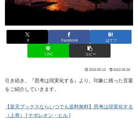
X
Facebook
はてブ
LINE
コピー
2015.05.13
2022.04.20
引き続き、『思考は現実化する』より、印象に残った言葉
をご紹介していきます。
【楽天ブックスならいつでも送料無料】思考は現実化する
（上巻） [ ナポレオン・ヒル ]