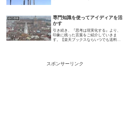
料】思考は現実化する（上巻） エジソン
と共同経営をしていたバーンズは、重要
なことに気がつきました。『その財産と
は、成功の原則を活用する...
専門知識を使ってアイディアを活
自己啓発
かす
引き続き、『思考は現実化する』より、
印象に残った言葉をご紹介していきま
す。【楽天ブックスならいつでも送料無
料】思考は現実化する（上巻） 『大成功
の出発点は、アイディアだ。その最初の
アイディアが、次の大きな収入をもたら
すアイディアを生み出した...
スポンサーリンク