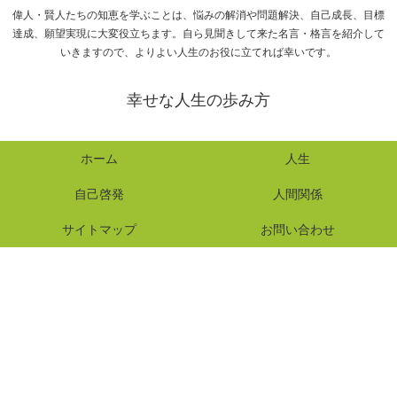
偉人・賢人たちの知恵を学ぶことは、悩みの解消や問題解決、自己成長、目標
達成、願望実現に大変役立ちます。自ら見聞きして来た名言・格言を紹介して
いきますので、よりよい人生のお役に立てれば幸いです。
幸せな人生の歩み方
ホーム
人生
自己啓発
人間関係
サイトマップ
お問い合わせ