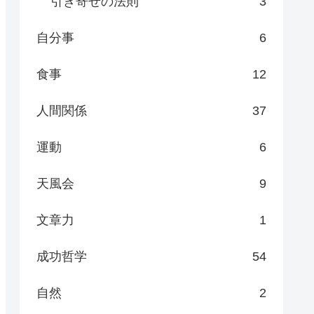
引き寄せの法則
3
自分事
6
食事
12
人間関係
37
運動
6
天風会
9
文章力
1
成功哲学
54
自然
2