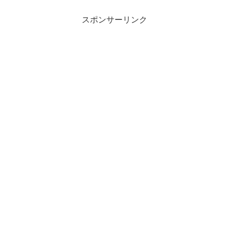
とが訪れます。何故なら、人...
スポンサーリンク