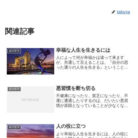
takuya
関連記事
幸福な人生を生きるには
成功哲学
人によって何が幸福かは違って来ます
が、共通して言えることは、『自分の思
った通りの人生を生きる』ということで
す。思った通りに生きられなければ、多
くのことで悩まされます。勿論、思った
通りに生きている人は、限りなく少ない
でしょう。だから、多くの人...
悪習慣を断ち切る
成功哲学
不健康になったり、貧乏になったり、不
運に遭遇したりするのは、だいたい悪習
慣が原因となっていることが少なくな
い。典型的な例は、生活習慣病です。タ
バコの吸い過ぎや、お酒の飲み過ぎ、甘
い物の食べ過ぎなど、栄養バランスが崩
れて、病気になるケースが多...
人の役に立つ
成功哲学
より幸福な人生を生きるには、人の役に