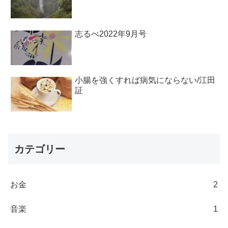
志るべ2022年9月号
小腸を強くすれば病気にならない/江田
証
カテゴリー
お金
2
音楽
1