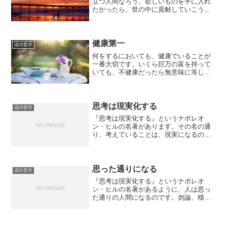
立つ人間なろう。欲しいものを手に入れ
たかったら、世の中に貢献していこう。
自分が得る前に、先に与えることが重要
です。会社でも、より多く貢献している
人が、より多くの収入を得ています。自
分でお店をやっている人は...
健康第一
成功哲学
何をするにおいても、健康でいることが
一番大切です。いくら巨万の富を持って
いても、不健康だったら無意味に等し
い。不健康な状態では、ろくに行動する
ことも出来ないので、益々成功から遠ざ
かってしまいます。人の助けを借りて、
成功したとしても、喜びを表...
思考は現実化する
成功哲学
『思考は現実化する』というナポレオ
ン・ヒルの名著があります。その名の通
り、考えていることは、現実になるので
す。勿論、考えているだけでは、実現さ
れません。行動に移して、初めて実現さ
れる可能性があるのです。必ずしも実現
するとは限りませんが、経験...
思った通りになる
成功哲学
『思考は現実化する』というナポレオ
ン・ヒルの名著があるように、人は思っ
た通りの人間になるのです。勿論、積極
的で、良いことを思考していたら、明る
い未来が訪れますが、消極的で、悪いこ
とを思考していたら、思った通り悪いこ