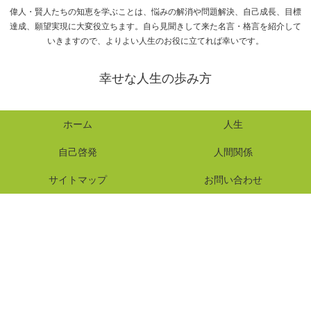
偉人・賢人たちの知恵を学ぶことは、悩みの解消や問題解決、自己成長、目標
達成、願望実現に大変役立ちます。自ら見聞きして来た名言・格言を紹介して
いきますので、よりよい人生のお役に立てれば幸いです。
幸せな人生の歩み方
ホーム
人生
自己啓発
人間関係
サイトマップ
お問い合わせ