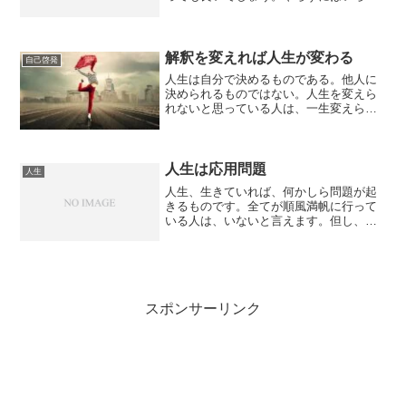
ないのです。やらないと気持ち悪いので
す。無意識でやってしまうことです。成
功する人の多くは、成功するのに必要な
習慣を身につけたから、成...
解釈を変えれば人生が変わる
自己啓発
人生は自分で決めるものである。他人に
決められるものではない。人生を変えら
れないと思っている人は、一生変えられ
ないし、一生過去の自分に縛られたまま
生きることになる。しかし、解釈、つま
りものの見方を変えることが出来れば、
何歳であろうと、人生を変...
人生は応用問題
人生
人生、生きていれば、何かしら問題が起
きるものです。全てが順風満帆に行って
いる人は、いないと言えます。但し、本
人が問題だと感じていなければ、例え、
他人から大きな問題に巻き込まれている
ように見えても、問題にぶち当たったと
は思っていないでしょう。...
スポンサーリンク