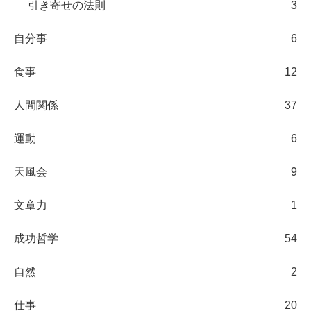
引き寄せの法則
3
自分事
6
食事
12
人間関係
37
運動
6
天風会
9
文章力
1
成功哲学
54
自然
2
仕事
20