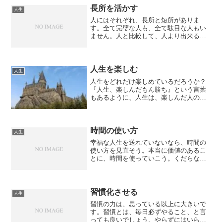
長所を活かす
人生
人にはそれぞれ、長所と短所がありま
す。全て完璧な人も、全て駄目な人もい
ません。人と比較して、人より出来るこ
ともあれば、出来ないこともあるので
す。そして、成功している人は、自分の
出来ることを知っていて、それを活かし
ているのです。出来ないことを...
人生を楽しむ
人生
人生をどれだけ楽しめているだろうか？
『人生、楽しんだもん勝ち』という言葉
もあるように、人生は、楽しんだ人の勝
ちだと思います。勿論、人それぞれ状況
はあるので、楽しんでばかりはいられま
せん。時には、辛い状況に陥ることもあ
ります。不運なことが、い...
時間の使い方
人生
幸福な人生を送れていないなら、時間の
使い方を見直そう。本当に価値のあるこ
とに、時間を使っていこう。くだらない
ことに、時間を浪費してはならない。人
生がくだらないものになってしまう。価
値のある人生を送るには、価値のあるこ
とをすることです。世のた...
習慣化させる
人生
習慣の力は、思っている以上に大きいで
す。習慣とは、毎日必ずやること、と言
っても良いでしょう。やらずにはいられ