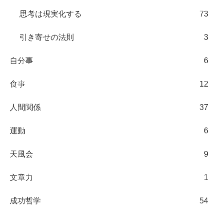
思考は現実化する
73
引き寄せの法則
3
自分事
6
食事
12
人間関係
37
運動
6
天風会
9
文章力
1
成功哲学
54