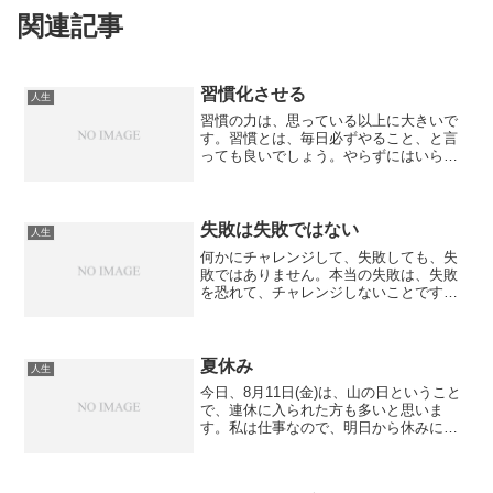
関連記事
習慣化させる
人生
習慣の力は、思っている以上に大きいで
す。習慣とは、毎日必ずやること、と言
っても良いでしょう。やらずにはいられ
ないのです。やらないと気持ち悪いので
す。無意識でやってしまうことです。成
功する人の多くは、成功するのに必要な
習慣を身につけたから、成...
失敗は失敗ではない
人生
何かにチャレンジして、失敗しても、失
敗ではありません。本当の失敗は、失敗
を恐れて、チャレンジしないことです。
しかし、殆どの人は、自分には出来ない
と思い込み、チャレンジすることを諦め
ているのです。勇気を出して、チャレン
ジした人だけが、成功を手...
夏休み
人生
今日、8月11日(金)は、山の日ということ
で、連休に入られた方も多いと思いま
す。私は仕事なので、明日から休みにな
ります。家族がいる方は、旅行などをし
て、家族サービスをするのも良いです
し、両親の元に帰省するのも良いです