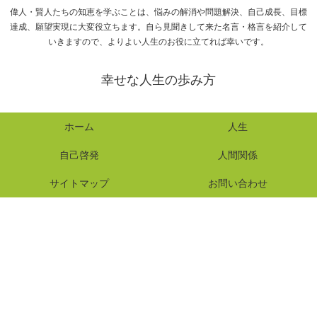
偉人・賢人たちの知恵を学ぶことは、悩みの解消や問題解決、自己成長、目標
達成、願望実現に大変役立ちます。自ら見聞きして来た名言・格言を紹介して
いきますので、よりよい人生のお役に立てれば幸いです。
幸せな人生の歩み方
ホーム
人生
自己啓発
人間関係
サイトマップ
お問い合わせ