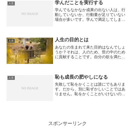
し、友人やパートナーと遊...
学んだことを実行する
人生
学んでもなかなか成果の出ない人は、行
動していないか、行動量が足りていない
場合が多いです。学んで満足してしまう
場合が、少なくないのです。学ぶことが
目的になっているのです。学んだこと
は、行動することによって、初めて価値
が出て来るのです。学んで、...
人生の目的とは
人生
あなたの生まれて来た目的はなんでしょ
うか？それは、人のため、世の中のため
に貢献することです。自分の欲を満たす
ためではないのです。このことは、メン
ターの一人でもある中村天風先生も厳し
く仰っています。殆どの人はこの事実に
気づいていないのです。自...
恥も成長の肥やしになる
人生
失敗して恥をかくことは誰にでもありま
す。だから、別に恥ずかしいことではあ
りません。恥をかくことがいけないので
はなく、それをいつまでも思い返して、
情けない自分で居続けることが良くない
のです。恥をかけば、自分のことだけで
なく、相手のことを考えて...
スポンサーリンク