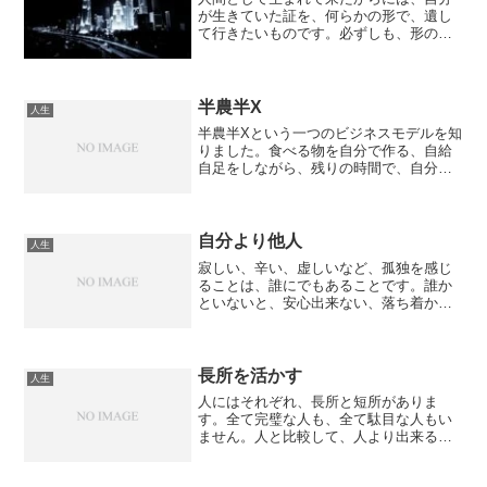
が生きていた証を、何らかの形で、遺し
て行きたいものです。必ずしも、形のあ
るようなものではなくても、人の心に遺
すことでも良いと思います。大事なの
は、遺せたと自分自身が思うことです。
他人から見れば、無意味なこ...
半農半X
人生
半農半Xという一つのビジネスモデルを知
りました。食べる物を自分で作る、自給
自足をしながら、残りの時間で、自分の
好きなこと、やりたいことをやる、とい
う考え方です。農業にも、興味がある自
分としては、良いライフスタイルだと思
います。食べ物の有り難...
自分より他人
人生
寂しい、辛い、虚しいなど、孤独を感じ
ることは、誰にでもあることです。誰か
といないと、安心出来ない、落ち着かな
いというなら、その誰かを作る努力をす
るべきです。ただ、孤独感を埋めるため
だけに、パートナーを作るのは、依存し
ていることになるので、気...
長所を活かす
人生
人にはそれぞれ、長所と短所がありま
す。全て完璧な人も、全て駄目な人もい
ません。人と比較して、人より出来るこ
ともあれば、出来ないこともあるので
す。そして、成功している人は、自分の