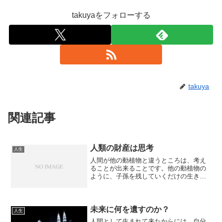
takuyaをフォローする
takuya
関連記事
人類の財産は思考
人生
人間が他の動植物と違うところは、考え
ることが出来ることです。他の動植物の
ように、子孫を残していくだけの生き物
だったら、ここまで人類が成長、発展し
ていなかったでしょう。こんなに文明が
進んだのも、人間が思考して来たからで
す。思考、考えることは、...
未来に何を遺すのか？
人生
人間として生まれて来たからには、自分