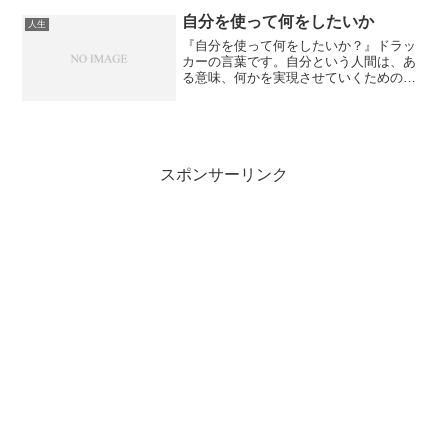
出来ることを知っていて、それを活かし
ているのです。出来ないことを...
自分を使って何をしたいか
人生
『自分を使って何をしたいか？』ドラッ
カーの言葉です。自分という人間は、あ
る意味、何かを実現させていくための、
道具、又は手段とも言えます。自分は何
かを実現するために存在しているので
す。もし、何もなさなければ、存在して
いないに等しい。何をなすべ...
スポンサーリンク