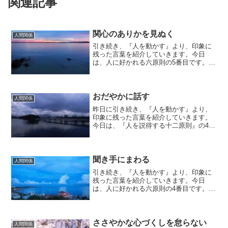
関連記事
関心のありかを見ぬく
人間関係
引き続き、『人を動かす』より、印象に
残った言葉を紹介していきます。今日
は、人に好かれる六原則の5番目です。相
手の関心を見ぬいて話題にする。貴方
は、相手が何に関心を抱いているのか興
味ありますか？会話する時は、何かと自
分の関心のあることを話して...
おだやかに話す
人間関係
昨日に引き続き、『人を動かす』より、
印象に残った言葉を紹介していきます。
今日は、『人を説得する十二原則』の4番
目です。『おだやかに話す』あなたは、
普段どんな口調で話していますか？おだ
やかに話してくれた方が、聞き手にも良
い印象を与え、優しい感...
聞き手にまわる
人間関係
引き続き、『人を動かす』より、印象に
残った言葉を紹介していきます。今日
は、人に好かれる六原則の4番目です。聞
き手にまわる。貴方は人と会話する時、
よくしゃべる方でしょうか？私の場合
は、口下手ということもあり、間違いな
く聞き手にまわっています。...
ささやかな心づくしを怠らない
人間関係