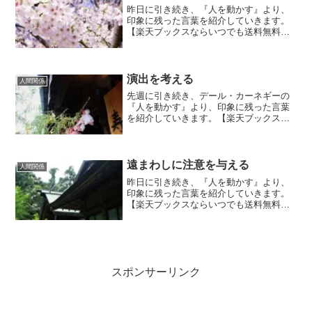
昨日に引き続き、『人を動かす』より、
印象に残った言葉を紹介していきます。
【楽天ブックスならいつでも送料無料】
人を動かす新装版 今日は、『幸福な家庭
をつくる七原則』の5番目です。ささやか
な心づくしを怠らない。『女性は、誕生
日や記念日を重視する...
演出を考える
人間関係
先週に引き続き、デール・カーネギーの
『人を動かす』より、印象に残った言葉
を紹介していきます。【楽天ブックスな
らいつでも送料無料】人を動かす新装版
今日は、『人を説得する十二原則』の11
番目です。『演出を考える。』『現代は
演出の時代である。単...
遠まわしに注意を与える
人間関係
昨日に引き続き、『人を動かす』より、
印象に残った言葉を紹介していきます。
【楽天ブックスならいつでも送料無料】
人を動かす新装版 今日は、『人を変える
九原則』の2番目です。遠まわしに注意を
与える。『人の気持ちや態度を変えよう
とする場合、ほんのひ...
スポンサーリンク