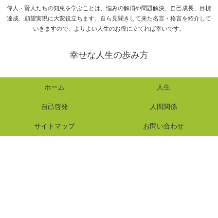
偉人・賢人たちの知恵を学ぶことは、悩みの解消や問題解決、自己成長、目標
達成、願望実現に大変役立ちます。自ら見聞きして来た名言・格言を紹介して
いきますので、よりよい人生のお役に立てれば幸いです。
幸せな人生の歩み方
ホーム
人生
自己啓発
人間関係
サイトマップ
お問い合わせ