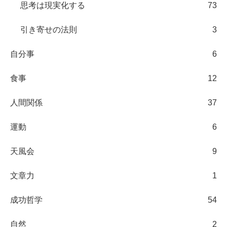
思考は現実化する
73
引き寄せの法則
3
自分事
6
食事
12
人間関係
37
運動
6
天風会
9
文章力
1
成功哲学
54
自然
2