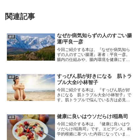
関連記事
なぜか病気知らずの人のすごい腸
健康
運/平良一彦
今回ご紹介する本は、『なぜか病気知ら
ずの人のすごい腸運』著者：平良一彦。
腸内の仕組みや、腸内環境を健康にする
方法を紹介しています。腸内環境を健康
にすることで、うつ予防、アレルギー症
状の改善、肥満の予防、美肌効果など、
すっぴん肌が好きになる 肌トラ
健康
様々なメリットがあります。
ブル大全/小林智子
今回ご紹介する本は、『すっぴん肌が好
きになる 肌トラブル大全/小林智子』で
す。肌トラブルで悩んでいる方は必見で
す。皮膚の構造や役割のことから、症状
別にホームケアや皮膚科での治療方法な
ど、具体的に紹介されています。
健康に良いはウソだらけ/稲島司
健康
今回ご紹介する本は、『健康に良いはウ
ソだらけ/稲島司』です。エビデンス、科
学的根拠に基づいた内容になっています
ので、著者一個人の発言ではないところ