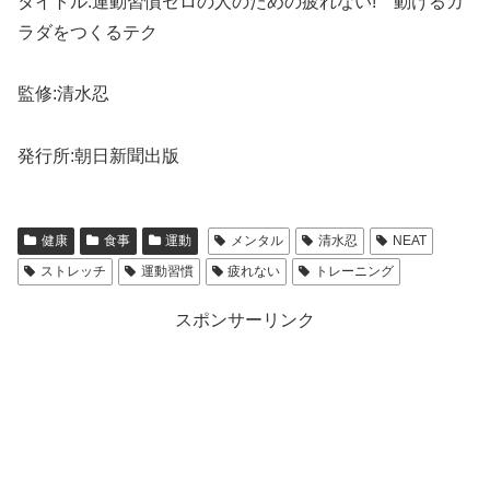
タイトル:運動習慣ゼロの人のための疲れない! 動けるカ
ラダをつくるテク
監修:清水忍
発行所:朝日新聞出版
健康
食事
運動
メンタル
清水忍
NEAT
ストレッチ
運動習慣
疲れない
トレーニング
スポンサーリンク