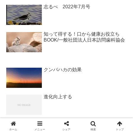
志るべ 2022年7月号
知って得する！口から健康お役立ち
BOOK/一般社団法人日本訪問歯科協会￼
クンバハカの効果
進化向上する
失敗を招く30の原因
ホーム
メニュー
シェア
検索
トップ