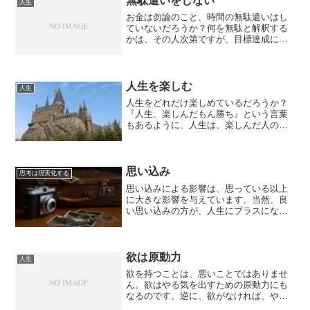
無駄遣いをしない
人生
お金は勿論のこと、時間の無駄遣いはし
ていないだろうか？何を無駄と解釈する
かは、その人次第ですが、目標達成には
関係のないことなら、無駄と言えます。
安売りしているからと言って、買う予定
のなかったものまで、ついつい買ってし
まうことは、無駄遣いと言...
人生を楽しむ
人生
人生をどれだけ楽しめているだろうか？
『人生、楽しんだもん勝ち』という言葉
もあるように、人生は、楽しんだ人の勝
ちだと思います。勿論、人それぞれ状況
はあるので、楽しんでばかりはいられま
せん。時には、辛い状況に陥ることもあ
ります。不運なことが、い...
思い込み
思考は現実化する
思い込みによる影響は、思っている以上
に大きな影響を与えています。当然、良
い思い込みの方が、人生にプラスになる
ことは間違いありません。出来ると思っ
て取り組んだ方が、良い結果が出ること
でしょう。しかし、出来ないと思って取
り組むと、失敗する可能性...
欲は原動力
人生
欲を持つことは、悪いことではありませ
ん。欲はやる気を出すための原動力にも
なるのです。逆に、欲がなければ、やる
気が湧かないとも言えます。また、ハン