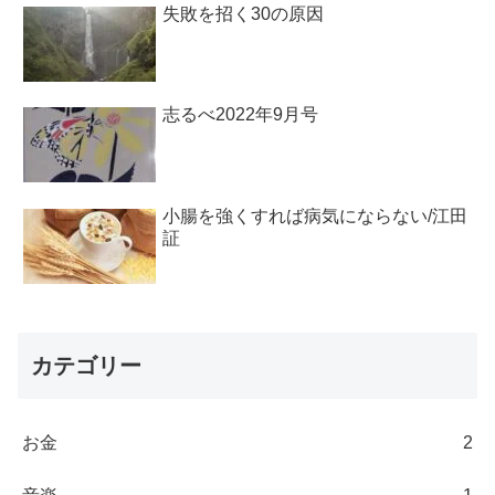
失敗を招く30の原因
志るべ2022年9月号
小腸を強くすれば病気にならない/江田
証
カテゴリー
お金
2