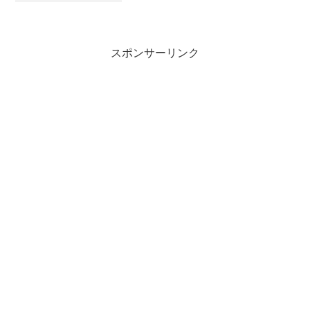
グリー精神とも言えます。海外で大成功
を納めた人たちの多くは、貧乏で恵まれ
なかったり、虐待を受けて...
スポンサーリンク