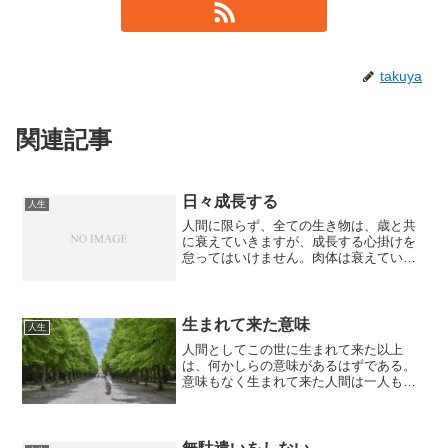
takuya
関連記事
日々成長する
人生
人間に限らず、全ての生き物は、歳と共
に衰えていきますが、成長する心掛けを
怠ってはいけません。肉体は衰えていっ
ても、中身は何歳からでも成長して行け
るのです。学ぶ意欲がないと、衰えてい
くスピードも早くなります。勉強は学生
だけのものではありません...
生まれて来た意味
人生
人間としてこの世に生まれて来た以上
は、何かしらの意味があるはずである。
意味もなく生まれて来た人間は一人もい
ないはず。但し、その意味に気が付かず
に生きている人間は、あまりにも多い。
そして、気が付かないで、この世を去っ
ていく。別に意味に気が付か...