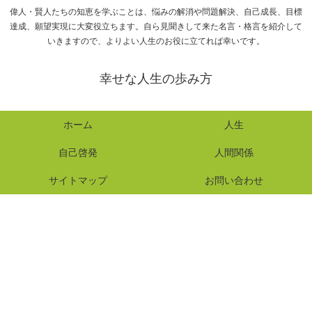
偉人・賢人たちの知恵を学ぶことは、悩みの解消や問題解決、自己成長、目標
達成、願望実現に大変役立ちます。自ら見聞きして来た名言・格言を紹介して
いきますので、よりよい人生のお役に立てれば幸いです。
幸せな人生の歩み方
ホーム
人生
自己啓発
人間関係
サイトマップ
お問い合わせ