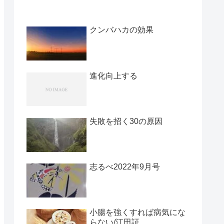
クンバハカの効果
進化向上する
失敗を招く30の原因
志るべ2022年9月号
小腸を強くすれば病気にな
らない/江田証