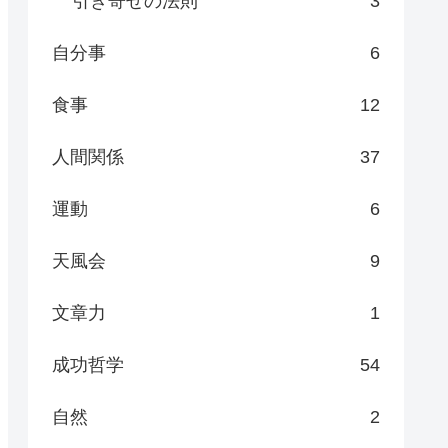
引き寄せの法則
3
自分事
6
食事
12
人間関係
37
運動
6
天風会
9
文章力
1
成功哲学
54
自然
2